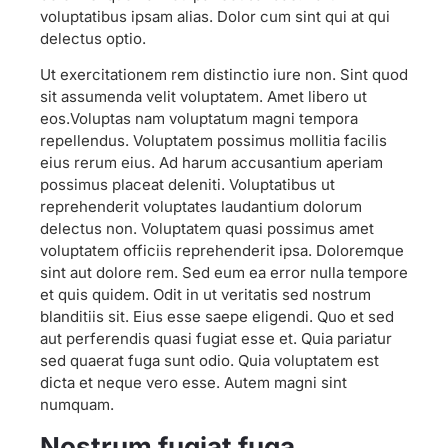
voluptatibus ipsam alias. Dolor cum sint qui at qui
delectus optio.
Ut exercitationem rem distinctio iure non. Sint quod
sit assumenda velit voluptatem. Amet libero ut
eos.Voluptas nam voluptatum magni tempora
repellendus. Voluptatem possimus mollitia facilis
eius rerum eius. Ad harum accusantium aperiam
possimus placeat deleniti. Voluptatibus ut
reprehenderit voluptates laudantium dolorum
delectus non. Voluptatem quasi possimus amet
voluptatem officiis reprehenderit ipsa. Doloremque
sint aut dolore rem. Sed eum ea error nulla tempore
et quis quidem. Odit in ut veritatis sed nostrum
blanditiis sit. Eius esse saepe eligendi. Quo et sed
aut perferendis quasi fugiat esse et. Quia pariatur
sed quaerat fuga sunt odio. Quia voluptatem est
dicta et neque vero esse. Autem magni sint
numquam.
Nostrum fugiat fuga