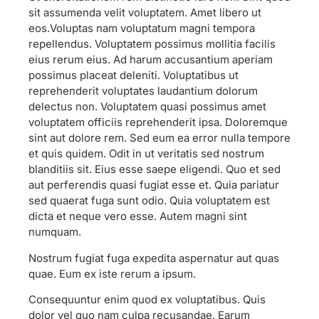
sit assumenda velit voluptatem. Amet libero ut
eos.Voluptas nam voluptatum magni tempora
repellendus. Voluptatem possimus mollitia facilis
eius rerum eius. Ad harum accusantium aperiam
possimus placeat deleniti. Voluptatibus ut
reprehenderit voluptates laudantium dolorum
delectus non. Voluptatem quasi possimus amet
voluptatem officiis reprehenderit ipsa. Doloremque
sint aut dolore rem. Sed eum ea error nulla tempore
et quis quidem. Odit in ut veritatis sed nostrum
blanditiis sit. Eius esse saepe eligendi. Quo et sed
aut perferendis quasi fugiat esse et. Quia pariatur
sed quaerat fuga sunt odio. Quia voluptatem est
dicta et neque vero esse. Autem magni sint
numquam.
Nostrum fugiat fuga expedita aspernatur aut quas
quae. Eum ex iste rerum a ipsum.
Consequuntur enim quod ex voluptatibus. Quis
dolor vel quo nam culpa recusandae. Earum